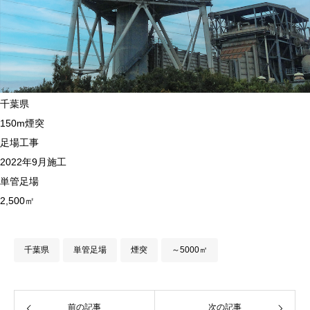
千葉県
150m煙突
足場工事
2022年9月施工
単管足場
2,500㎡
千葉県
単管足場
煙突
～5000㎡
前の記事
次の記事